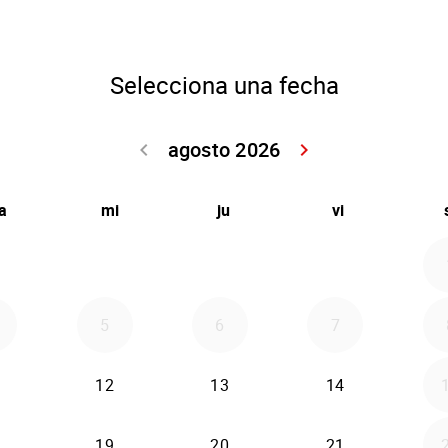
Selecciona una fecha
agosto 2026
keyboard_arrow_left
keyboard_arrow_right
Volver julio 2
Seguir 
a
mi
ju
vi
5
6
7
12
13
14
19
20
21