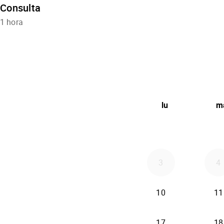
Consulta
1 hora
lu
m
3
4
10
11
17
18