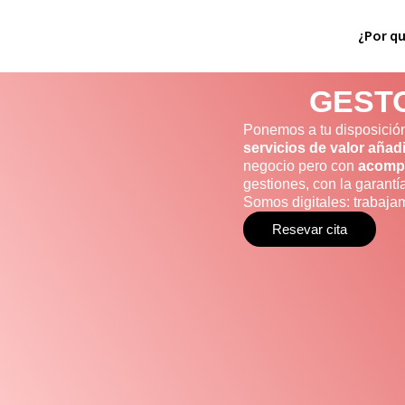
Ir
al
¿Por q
contenido
GESTO
Ponemos a tu disposició
servicios de valor añad
negocio pero con
acomp
gestiones, con la garantí
Somos digitales: trabaj
Resevar cita