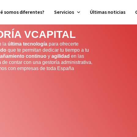
ué somos diferentes?
Servicios
Últimas noticias
RÍA VCAPITAL
n la
última tecnología
para ofrecerte
ido
que te permitan dedicar tu tiempo a tu
añamiento continuo
y
agilidad
en las
a de contar con una gestoría administrativa.
amos con empresas de toda España