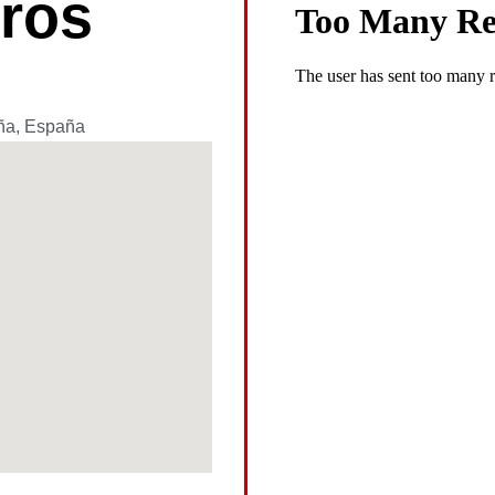
ros
uña, España