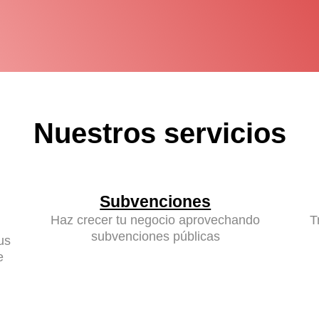
Nuestros servicios
Subvenciones
Haz crecer tu negocio aprovechando
T
subvenciones públicas
us
e