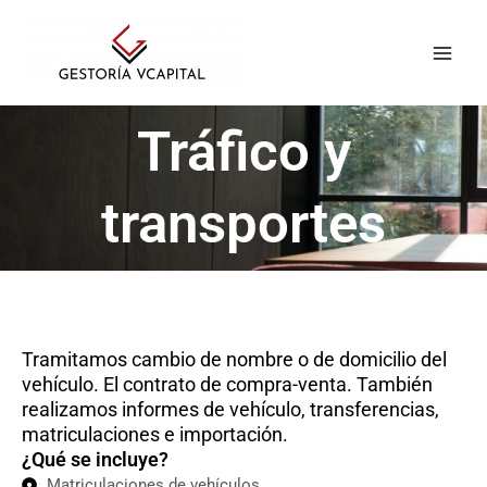
Ir
Main
al
Men
contenido
Tráfico y
transportes
Tramitamos cambio de nombre o de domicilio del
vehículo. El contrato de compra-venta. También
realizamos informes de vehículo, transferencias,
matriculaciones e importación.
¿Qué se incluye?
Matriculaciones de vehículos