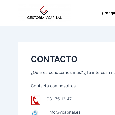
Ir
al
¿Por q
contenido
CONTACTO
¿Quieres conocernos más? ¿Te interesan nu
Contacta con nosotros:
981 75 12 47
info@vcapital.es